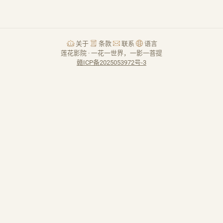
关于
条款
联系
语言
莲花影院 · 一花一世界，一影一菩提
赣ICP备2025053972号-3