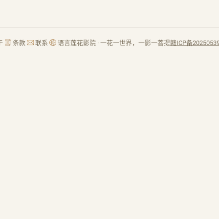
于
条款
联系
语言
莲花影院 · 一花一世界，一影一菩提
赣ICP备2025053