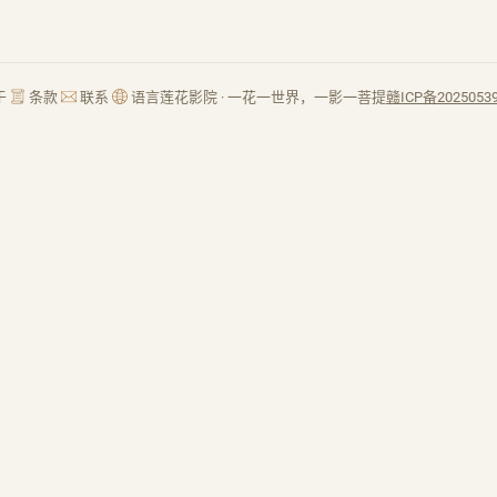
于
条款
联系
语言
莲花影院 · 一花一世界，一影一菩提
赣ICP备2025053