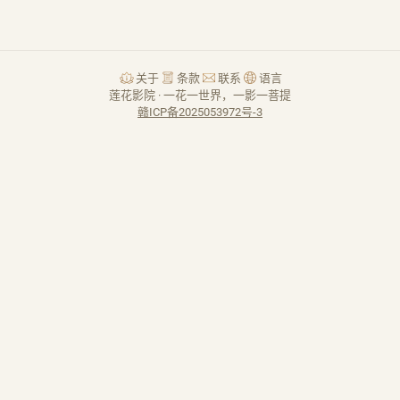
关于
条款
联系
语言
莲花影院 · 一花一世界，一影一菩提
赣ICP备2025053972号-3