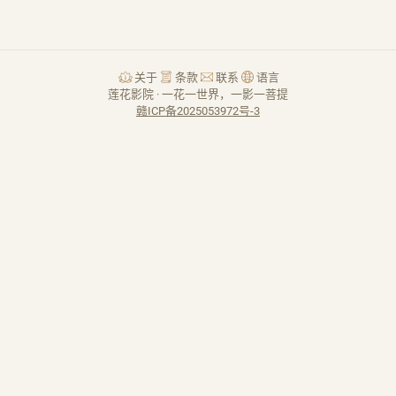
关于
条款
联系
语言
莲花影院 · 一花一世界，一影一菩提
赣ICP备2025053972号-3