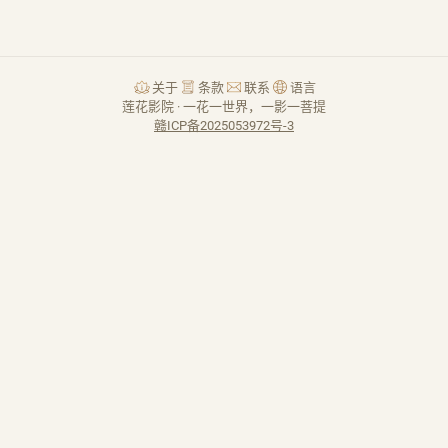
关于
条款
联系
语言
莲花影院 · 一花一世界，一影一菩提
赣ICP备2025053972号-3