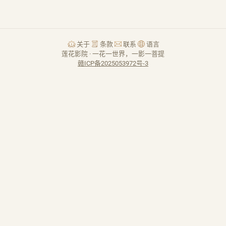
关于
条款
联系
语言
莲花影院 · 一花一世界，一影一菩提
赣ICP备2025053972号-3