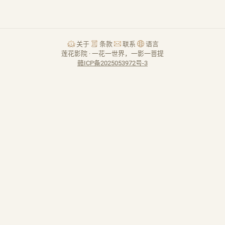
关于
条款
联系
语言
莲花影院 · 一花一世界，一影一菩提
赣ICP备2025053972号-3