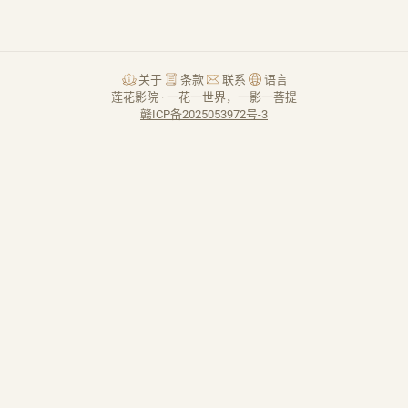
关于
条款
联系
语言
莲花影院 · 一花一世界，一影一菩提
赣ICP备2025053972号-3