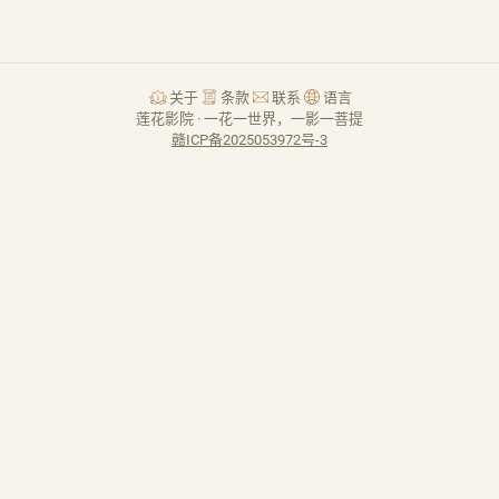
关于
条款
联系
语言
莲花影院 · 一花一世界，一影一菩提
赣ICP备2025053972号-3